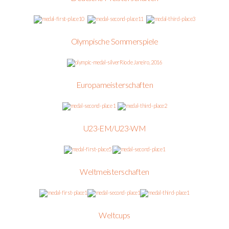
10
11
3
Olympische Sommerspiele
Rio de Janeiro, 2016
Europameisterschaften
1
2
U23-EM/U23-WM
5
1
Weltmeisterschaften
1
1
1
Weltcups